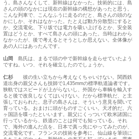
う。島さんなくして、新幹線はなかった。技術的には、島
さんの頭のなかには現在の新幹線の構想があったと思う。
こんな列車で、こんなふうに走るのだと、島さんの頭のな
かにしか、それはなかった。たとえば動力分散型にすると
か、交流電化、下り坂では電力を吸い上げるとか、安全装
置はどうとか、すべて島さんの頭にあった。当時はわから
なかったが、後で考えるとそうとしか思えない。全体像が
あの人にはあったんです。
山岡
島氏は、まるで頭の中で新幹線を走らせていたよう
ですね。いつ、それを確立したのでしょうか。
仁杉
彼の生い立ちから考えなくちゃいけない。関西鉄
道出身の親父さんも技師で1,435mmの標準軌道論者です。
狭軌ではスピードが上がらないし、外国から車輌を輸入す
ると後で改良しなくてはいけない。だから標準軌だ、と主
張しておられた。息子の島さんは、そういう意見を聞いて
育っている。おまけに頭がものすごくいい。天才的だ。六
ヶ国語を喋ったといいます。親父にくっついて欧米諸国に
行っているから、鉄道のことは何でも知っている。それ
で、海外の進んだ点を、日本で真っ先にやってみたのが、
交流電化です。フランスの技術を参考に、仙山線を筆頭に