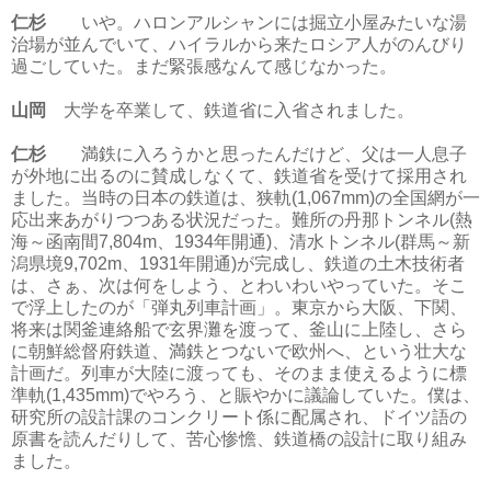
仁杉
いや。ハロンアルシャンには掘立小屋みたいな湯
治場が並んでいて、ハイラルから来たロシア人がのんびり
過ごしていた。まだ緊張感なんて感じなかった。
山岡
大学を卒業して、鉄道省に入省されました。
仁杉
満鉄に入ろうかと思ったんだけど、父は一人息子
が外地に出るのに賛成しなくて、鉄道省を受けて採用され
ました。当時の日本の鉄道は、狭軌(1,067mm)の全国網が一
応出来あがりつつある状況だった。難所の丹那トンネル(熱
海～函南間7,804m、1934年開通)、清水トンネル(群馬～新
潟県境9,702m、1931年開通)が完成し、鉄道の土木技術者
は、さぁ、次は何をしよう、とわいわいやっていた。そこ
で浮上したのが「弾丸列車計画」。東京から大阪、下関、
将来は関釜連絡船で玄界灘を渡って、釜山に上陸し、さら
に朝鮮総督府鉄道、満鉄とつないで欧州へ、という壮大な
計画だ。列車が大陸に渡っても、そのまま使えるように標
準軌(1,435mm)でやろう、と賑やかに議論していた。僕は、
研究所の設計課のコンクリート係に配属され、ドイツ語の
原書を読んだりして、苦心惨憺、鉄道橋の設計に取り組み
ました。