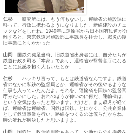
仁杉
研究所には、もう何もないし、運輸省の施設課に
移って、行政に携わるようになりました。新線建設のチェ
ックなどをしたね。1949年に運輸省から日本国有鉄道が分
離すると、東京鉄道局施設部工事課長を拝命し、戦災の復
旧事業にとりかかった。
山岡
国鉄の発足当時、旧鉄道省出身者には、自分たちが
鉄道行政を司る「本家」であり、運輸省が監督官庁になる
ことに反感を抱く人もいたとか……。
仁杉
ハッキリ言って、もとは鉄道省なんですよ。鉄道
省のなかに私鉄の監督局とか、運輸省がその後やるような
仕事も入っていたんだよ。それを、運輸省を国鉄の監督官
庁みたいにした。おれのほうが偉いのに何だ、運輸省は、
という空気はあったと思います。だけど、まぁ歳月が経て
ば、運輸省は運輸省、国鉄は国鉄。とにかく、公共企業体
として鉄道事業を行い、路線をつくるのは僕らだからね。
時の流れが解決したと思いますよ。
山岡
国鉄は、政治的判断もあって、外地からの引揚者を