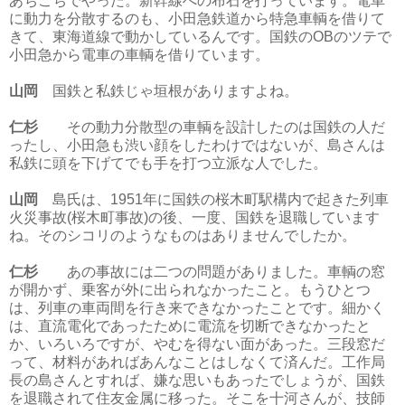
あちこちでやった。新幹線への布石を打っています。電車
に動力を分散するのも、小田急鉄道から特急車輌を借りて
きて、東海道線で動かしているんです。国鉄のOBのツテで
小田急から電車の車輌を借りています。
山岡
国鉄と私鉄じゃ垣根がありますよね。
仁杉
その動力分散型の車輌を設計したのは国鉄の人だ
ったし、小田急も渋い顔をしたわけではないが、島さんは
私鉄に頭を下げてでも手を打つ立派な人でした。
山岡
島氏は、1951年に国鉄の桜木町駅構内で起きた列車
火災事故(桜木町事故)の後、一度、国鉄を退職しています
ね。そのシコリのようなものはありませんでしたか。
仁杉
あの事故には二つの問題がありました。車輌の窓
が開かず、乗客が外に出られなかったこと。もうひとつ
は、列車の車両間を行き来できなかったことです。細かく
は、直流電化であったために電流を切断できなかったと
か、いろいろですが、やむを得ない面があった。三段窓だ
って、材料があればあんなことはしなくて済んだ。工作局
長の島さんとすれば、嫌な思いもあったでしょうが、国鉄
を退職されて住友金属に移った。そこを十河さんが、技師