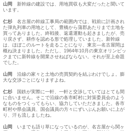
山岡
新幹線の建設では、用地買収も大変だったと聞いて
います。
仁杉
名古屋の幹線工事局の範囲内では、戦前に計画され
た弾丸列車の用地として、豊橋から蒲郡あたりまで土地を
買ってありました。終戦後、返還運動も起きましたが、売
り戻さず、耕作を認める形で処理していました。新幹線
は、ほぼこのルートを走ることになり、東京―名古屋間は
概ね決まりました。ただし、1964年10月の東京オリンピッ
クまでに新幹線を開業させねばならない。それが至上命題
でした。
山岡
沿線の家々と土地の売買契約を結ぶわけでしょ。膨
大な交渉ごとになりますよね。
仁杉
国鉄が実際に一軒、一軒と交渉していてはとても間
に合いません。そこで沿線の各市町村に対策委員会のよう
なものをつくってもらい、協力していただきました。各市
町村や県会議員、国会議員の方々にずいぶんお願いに上が
り、汗も流しましたね。
山岡
いまでも語り草になっているのが、名古屋から関ヶ