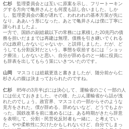
仁杉
監理委員会とは互いに原案を示し、フリートーキン
グする方向で亀井さんとも何度も話し合いました。しか
し、監理委員会の案が遅れて、われわれの基本方策が先に
なり、ああいう形になった。あとで亀井さんは僕に丁寧に
謝られましたよ。
一方で、国鉄の副総裁以下の常務には累積した20兆円の債
務を担いだままでは再建は無理。債務を引き継いでくれる
のは政府しかないじゃないか、と説得しました。だが、ど
うしても分割反対だという。事態を収拾するには「ショッ
ク療法」しかないと思い、自分が辞めるのと一緒に役員に
も辞表を出してもらう策にいきついたのです。
山岡
マスコミは総裁更迭と書きましたが、随分前から仁
杉さんの腹は決まっておられたのですね。
仁杉
85年の3月半ばには決心して、運輸省のごく一部の人
には伝えておきました。その後、たぶん運輸省から話が洩
れたのでしょう。政官界、マスコミの一部からそのような
見方をされた。僕が辞める、辞めないなど、どうでもよか
った。国鉄改革を前に進めるには、ある時期がきたら辞意
を表明して、分割・民営化反対者も一緒に、と考えてい
た。やや柔軟性に欠けたかもしれないけど、自分でしまっ