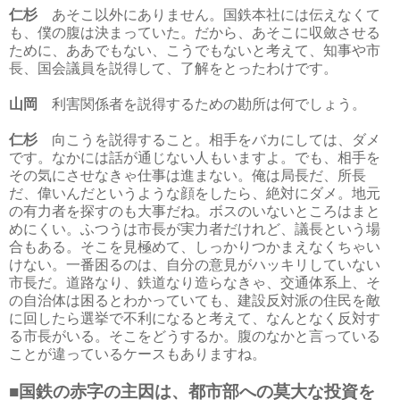
仁杉
あそこ以外にありません。国鉄本社には伝えなくて
も、僕の腹は決まっていた。だから、あそこに収斂させる
ために、ああでもない、こうでもないと考えて、知事や市
長、国会議員を説得して、了解をとったわけです。
山岡
利害関係者を説得するための勘所は何でしょう。
仁杉
向こうを説得すること。相手をバカにしては、ダメ
です。なかには話が通じない人もいますよ。でも、相手を
その気にさせなきゃ仕事は進まない。俺は局長だ、所長
だ、偉いんだというような顔をしたら、絶対にダメ。地元
の有力者を探すのも大事だね。ボスのいないところはまと
めにくい。ふつうは市長が実力者だけれど、議長という場
合もある。そこを見極めて、しっかりつかまえなくちゃい
けない。一番困るのは、自分の意見がハッキリしていない
市長だ。道路なり、鉄道なり造らなきゃ、交通体系上、そ
の自治体は困るとわかっていても、建設反対派の住民を敵
に回したら選挙で不利になると考えて、なんとなく反対す
る市長がいる。そこをどうするか。腹のなかと言っている
ことが違っているケースもありますね。
■国鉄の赤字の主因は、都市部への莫大な投資を