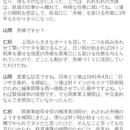
なり、僕もそのなかに入った。じつは、われわれの大隊
は、鉄道の仕事から離れて、特殊な任務に就いてね。ソ連
との開戦を想定して、松花江に「舟橋」を架ける作業に1年
半もかかりきりになった。
山岡
舟橋ですか？
仁杉
上流から大きなボートを流して、二つを組み合わ
せて繋いでケタを架けるんだよ。日ソ戦が始まれば16トン
戦車を通せる強度の舟橋を黒竜江にも架ける任務を与えら
れていたので、どこにも動かず、舟橋づくりに没頭してい
たわけだね。
山岡
貴重な証言ですね。日本とソ連は1941年4月に「日
ソ中立条約」を締結し、ソ連は対ドイツのモスクワ防衛戦
のために極東部隊を西へ移動させていた最中ですよね。い
わば緊張緩和の状態です。でも関東軍上層部は、中立条約
なんて全然信じていなかったんだ。
仁杉
関東軍総司令官の梅津美治郎が、わざわざ舟橋の
ようすを検閲にきたよ。僕らは対ソ戦が始まったら、飛行
機でやられてダメだと思ったけど、そんなこと言っても仕
方ないからね。鉄道連隊の仲間のなかには、中支や、南方