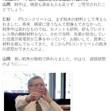
山岡
戦中は、物資も資金も人も足りず、ご苦労されたこ
とでしょう。
仁杉
PSコンクリートは、まず枕木の材料として考えら
れました。将来、橋梁に使うなんて想像もできなかった。
戦争中は哀れなものでね、セメントも砂利、砂もプレスト
レス用の鋼材材料もない。それで当時、先輩が担当してい
た信濃川発電所が工事をやっていて、お願いして、貨車に
材料を積んでもってきた。そこからPSコンクリートの枕木
の原型ができたんだよ。
山岡
長い戦争が敗戦で終わりました。やはり、虚脱状態
のように……。