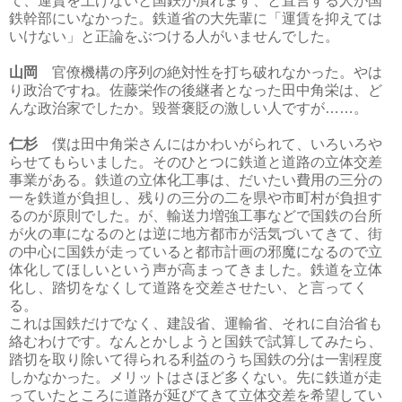
て、運賃を上げないと国鉄が潰れます、と直言する人が国
鉄幹部にいなかった。鉄道省の大先輩に「運賃を抑えては
いけない」と正論をぶつける人がいませんでした。
山岡
官僚機構の序列の絶対性を打ち破れなかった。やは
り政治ですね。佐藤栄作の後継者となった田中角栄は、ど
んな政治家でしたか。毀誉褒貶の激しい人ですが……。
仁杉
僕は田中角栄さんにはかわいがられて、いろいろや
らせてもらいました。そのひとつに鉄道と道路の立体交差
事業がある。鉄道の立体化工事は、だいたい費用の三分の
一を鉄道が負担し、残りの三分の二を県や市町村が負担す
るのが原則でした。が、輸送力増強工事などで国鉄の台所
が火の車になるのとは逆に地方都市が活気づいてきて、街
の中心に国鉄が走っていると都市計画の邪魔になるので立
体化してほしいという声が高まってきました。鉄道を立体
化し、踏切をなくして道路を交差させたい、と言ってく
る。
これは国鉄だけでなく、建設省、運輸省、それに自治省も
絡むわけです。なんとかしようと国鉄で試算してみたら、
踏切を取り除いて得られる利益のうち国鉄の分は一割程度
しかなかった。メリットはさほど多くない。先に鉄道が走
っていたところに道路が延びてきて立体交差を希望してい