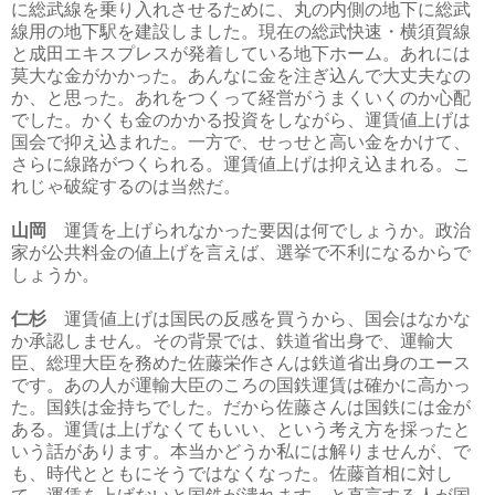
に総武線を乗り入れさせるために、丸の内側の地下に総武
線用の地下駅を建設しました。現在の総武快速・横須賀線
と成田エキスプレスが発着している地下ホーム。あれには
莫大な金がかかった。あんなに金を注ぎ込んで大丈夫なの
か、と思った。あれをつくって経営がうまくいくのか心配
でした。かくも金のかかる投資をしながら、運賃値上げは
国会で抑え込まれた。一方で、せっせと高い金をかけて、
さらに線路がつくられる。運賃値上げは抑え込まれる。こ
れじゃ破綻するのは当然だ。
山岡
運賃を上げられなかった要因は何でしょうか。政治
家が公共料金の値上げを言えば、選挙で不利になるからで
しょうか。
仁杉
運賃値上げは国民の反感を買うから、国会はなかな
か承認しません。その背景では、鉄道省出身で、運輸大
臣、総理大臣を務めた佐藤栄作さんは鉄道省出身のエース
です。あの人が運輸大臣のころの国鉄運賃は確かに高かっ
た。国鉄は金持ちでした。だから佐藤さんは国鉄には金が
ある。運賃は上げなくてもいい、という考え方を採ったと
いう話があります。本当かどうか私には解りませんが、で
も、時代とともにそうではなくなった。佐藤首相に対し