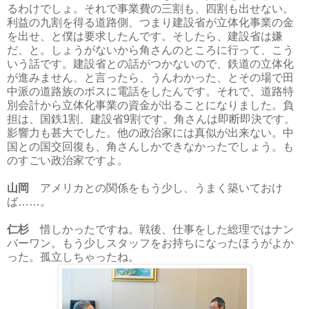
るわけでしょ。それで事業費の三割も、四割も出せない。
利益の九割を得る道路側、つまり建設省が立体化事業の金
を出せ、と僕は要求したんです。そしたら、建設省は嫌
だ、と。しょうがないから角さんのところに行って、こう
いう話です。建設省との話がつかないので、鉄道の立体化
が進みません、と言ったら、うんわかった、とその場で田
中派の道路族のボスに電話をしたんです。それで、道路特
別会計から立体化事業の資金が出ることになりました。負
担は、国鉄1割、建設省9割です。角さんは即断即決です。
影響力も甚大でした。他の政治家には真似が出来ない。中
国との国交回復も、角さんしかできなかったでしょう。も
のすごい政治家ですよ。
山岡
アメリカとの関係をもう少し、うまく築いておけ
ば……。
仁杉
惜しかったですね。戦後、仕事をした総理ではナン
バーワン。もう少しスタッフをお持ちになったほうがよか
った。孤立しちゃったね。