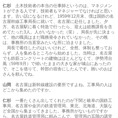
仁杉
土木技術者の本当の仕事師というのは、マネジメン
トができる人です。技術者もマネジャーでなければと思い
ます。古い話になるけれど、1959年12月末、僕は国鉄の名
古屋幹線工事局長に就いて、名古屋に赴任しました。夕
方、名古屋駅に着く特急で行ったら、迎えは総務課長を含
めてたった3人。人がいなかった（笑）。局長が先に決まっ
て、他の職員はまだ職務発令されていなかった。その晩
は、事務所の当直室みたいな所に泊まりました。
局長で着任したのはいいけれど、全然、体制も整ってお
らず、人を集めるところから始めました。当時は、名古屋
でも鉄筋コンクリートの建物はほとんどなくて、伊勢湾台
風（59年9月）で傾いたままの大きな家が城山にあったの
で、そこを借りて、幹部の宿舎にしたんです。賄いのおば
さんを頼んでね。
山岡
名古屋は新幹線建設の要所ですよね。工事局の人は
どこから集めたのですか。
仁杉
一番たくさん出してくれたのが下関と岐阜の国鉄工
事局、名古屋や金沢の鉄道管理局、東北、北海道、大阪な
ど全国から集まってきました。事務所がないものですか
ら、名古屋鉄道管理局に頼みこんで、管理局の五階の講堂