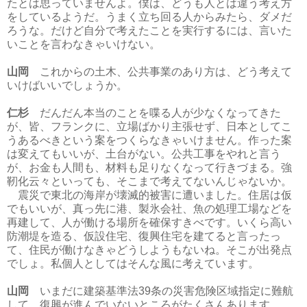
たとは思っていませんよ。僕は、どうも人とは違う考え方
をしているようだ。うまく立ち回る人からみたら、ダメだ
ろうな。だけど自分で考えたことを実行するには、言いた
いことを言わなきゃいけない。
山岡
これからの土木、公共事業のあり方は、どう考えて
いけばいいでしょうか。
仁杉
だんだん本当のことを喋る人が少なくなってきた
が、皆、フランクに、立場ばかり主張せず、日本としてこ
うあるべきという案をつくらなきゃいけません。作った案
は変えてもいいが、土台がない。公共工事をやれと言う
が、お金も人間も、材料も足りなくなって行きづまる。強
靭化云々といっても、そこまで考えてないんじゃないか。
震災で東北の海岸が壊滅的被害に遭いました。住居は仮
でもいいが、真っ先に港、製氷会社、魚の処理工場などを
再建して、人が働ける場所を確保すきべです。いくら高い
防潮堤を造る、仮設住宅、復興住宅を建てると言ったっ
て、住民が働けなきゃどうしようもないね。そこが出発点
でしょ。私個人としてはそんな風に考えています。
山岡
いまだに建築基準法39条の災害危険区域指定に難航
して、復興が進んでいないところがたくさんあります。