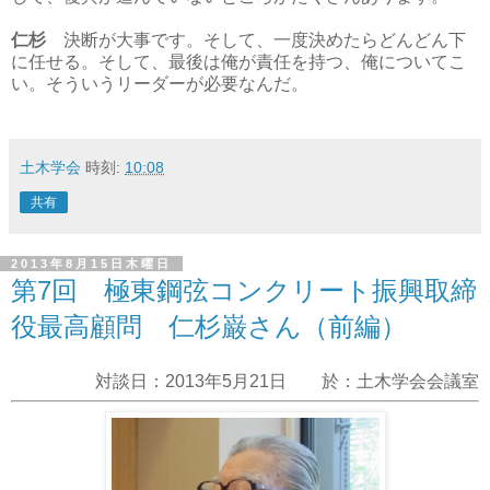
仁杉
決断が大事です。そして、一度決めたらどんどん下
に任せる。そして、最後は俺が責任を持つ、俺についてこ
い。そういうリーダーが必要なんだ。
土木学会
時刻:
10:08
共有
2013年8月15日木曜日
第7回 極東鋼弦コンクリート振興取締
役最高顧問 仁杉巌さん（前編）
対談日：2013年5月21日 於：土木学会会議室