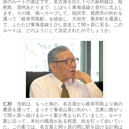
原のルートの選定です。名古屋を出た下りの新幹線は、枇
杷島、清州あたりまで、しばらく東海道線と並行に北上し
ます。その後、南へカーブして、稲沢市、尾西市の外れを
通って「岐阜羽島駅」を経由し、大垣市、垂井町を通過し
て、ふたたび東海道線と少し並走して関ヶ原に至る。この
ルートは、どのようにして決定されたのでしょうか。
仁杉
当初は、もっと南の、名古屋から岐阜羽島より南の
桑原を通って、まっすぐ養老山系に向かい、北東に曲がっ
て関ヶ原へ抜けるルート案が考えられていました。ルート
案に沿って、本社の職員がある程度、杭を打って歩いてい
た。この案では、名古屋と関ヶ原の間に駅を設ける計画は