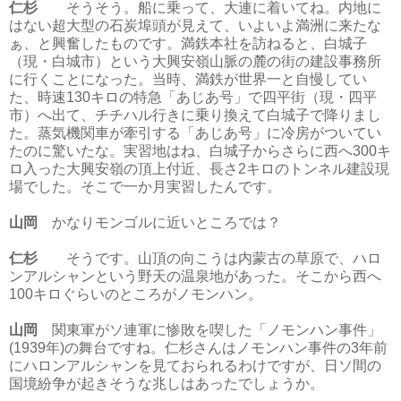
仁杉
そうそう。船に乗って、大連に着いてね。内地に
はない超大型の石炭埠頭が見えて、いよいよ満洲に来たな
ぁ、と興奮したものです。満鉄本社を訪ねると、白城子
（現・白城市）という大興安嶺山脈の麓の街の建設事務所
に行くことになった。当時、満鉄が世界一と自慢してい
た、時速130キロの特急「あじあ号」で四平街（現・四平
市）へ出て、チチハル行きに乗り換えて白城子で降りまし
た。蒸気機関車が牽引する「あじあ号」に冷房がついてい
たのに驚いたな。実習地はね、白城子からさらに西へ300キ
ロ入った大興安嶺の頂上付近、長さ2キロのトンネル建設現
場でした。そこで一か月実習したんです。
山岡
かなりモンゴルに近いところでは？
仁杉
そうです。山頂の向こうは内蒙古の草原で、ハロ
ンアルシャンという野天の温泉地があった。そこから西へ
100キロぐらいのところがノモンハン。
山岡
関東軍がソ連軍に惨敗を喫した「ノモンハン事件」
(1939年)の舞台ですね。仁杉さんはノモンハン事件の3年前
にハロンアルシャンを見ておられるわけですが、日ソ間の
国境紛争が起きそうな兆しはあったでしょうか。