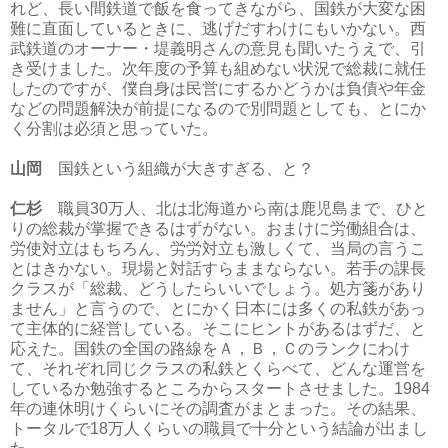
れど、長い間鉄道で飯を食ってきながら、国鉄が大変な困
難に直面しているときに、逃げだすわけにもいかない。西
武鉄道のオーナー・堤義明さんの意見も聞いたうえで、引
き受けました。次年度の予算も組めない状況で総裁に就任
したのですが、僕自身は民営にするかどうかは負債や年金
などの問題解決が前提になるので別問題としても、とにか
く分割は必須と思っていた。
山岡
国鉄という組織が大きすぎる、と？
仁杉
職員30万人、北は北海道から南は鹿児島まで、ひと
りの総裁が掌握できるはずがない。おまけに労働組合は、
労使対立はもちろん、労労対立も激しくて、当局の言うこ
とはきかない。現場と対話すらままならない。若手の課長
クラスが「総裁、どうしたらいいでしょう。処方箋があり
ません」と言うので、とにかく日本には多くの私鉄があっ
て主体的に経営している。そこにヒントがあるはずだ、と
応えた。国鉄の全国の路線をＡ，Ｂ，Ｃのランクにわけ
て、それぞれ同じクラスの私鉄とくらべて、どんな運営を
しているか勉強するところからスタートさせました。1984
年の連休明けくらいにその調査がまとまった。その結果、
トータルで18万人くらいの職員で十分という結論が出まし