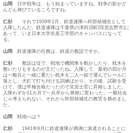
山岡
日中戦争は、もう始まっていますね。戦争の影がど
んどん伸びているころですね。
仁杉
それで1939年1月、鉄道連隊へ幹部候補生として
入隊したんだ。鉄道連隊は千葉県の津田沼町(現習志野市)に
あって、いま日本大学生産工学部のキャンパスになって
る。
山岡
鉄道連隊の任務は、鉄道の敷設ですか。
仁杉
敷設は従で、戦地で機関車を動かしたり、枕木を
敷いたりもするのが主だったね。入隊して、最初の四か月
は一般兵と一緒に重たい枕木を二人一組で運んでレールに
落とし、犬釘で打ち付ける訓練ばかり。その後、試験を受
けて、僕は甲種合格だったので見習士官に昇格しました。
入隊わずか11カ月で一兵卒から将校に変わった。一般社会
じゃ考えられない。それから幹部候補生の教官を務めまし
た。
山岡
戦地へは？
仁杉
1941年6月に鉄道連隊が満洲に派遣されることに