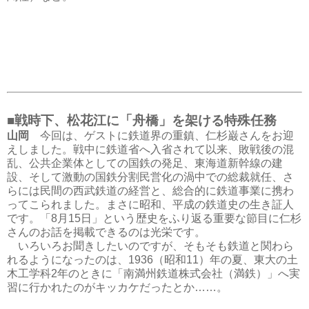
■戦時下、松花江に「舟橋」を架ける特殊任務
山岡
今回は、ゲストに鉄道界の重鎮、仁杉巌さんをお迎
えしました。戦中に鉄道省へ入省されて以来、敗戦後の混
乱、公共企業体としての国鉄の発足、東海道新幹線の建
設、そして激動の国鉄分割民営化の渦中での総裁就任、さ
らには民間の西武鉄道の経営と、総合的に鉄道事業に携わ
ってこられました。まさに昭和、平成の鉄道史の生き証人
です。「8月15日」という歴史をふり返る重要な節目に仁杉
さんのお話を掲載できるのは光栄です。
いろいろお聞きしたいのですが、そもそも鉄道と関わら
れるようになったのは、1936（昭和11）年の夏、東大の土
木工学科2年のときに「南満州鉄道株式会社（満鉄）」へ実
習に行かれたのがキッカケだったとか……。