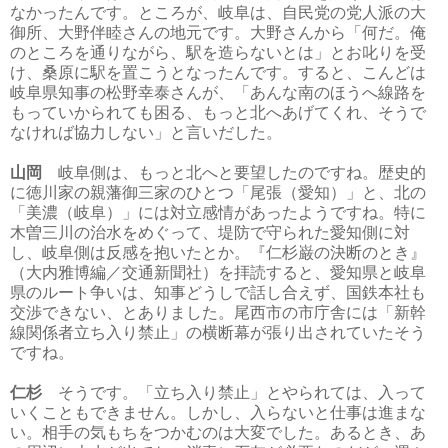
なかったんです。ところが、岐阜は、自民党の党人派の大
御所、大野伴睦さんの地元です。大野さんから「何だ。俺
のところを通りながら、駅を造らないとは」とお叱りを受
け、桑原に駅を置こうとなったんです。すると、こんどは
岐阜県知事の松野幸泰さんが、「あんな南のほうへ線路を
もっていかられても困る、もっと北へあげてくれ、そうで
なければ協力しない」と言いだした。
山岡
岐阜側は、もっと北へと要望したのですね。歴史的
に徳川家の親藩御三家のひとつ「尾張（愛知）」と、北の
「美濃（岐阜）」には対立感情があったようですね。特に
木曽三川の治水をめぐって、堤防で守られた愛知側に対
し、岐阜側は反感を抱いたとか。『仁杉巌の決断のとき』
（大内雅博編／交通新聞社）を拝読すると、愛知県と岐阜
県のルート争いは、知事どうしで話し合えず、国鉄本社も
交渉できない、とありました。尾西市の市庁舎には「新幹
線関係者立ち入り禁止」の横断幕が張り出されていたそう
ですね。
仁杉
そうです。「立ち入り禁止」とやられては、入って
いくこともできません。しかし、入らないと仕事は進まな
い。相手の気もちをつかむのは大変でした。あるとき、あ