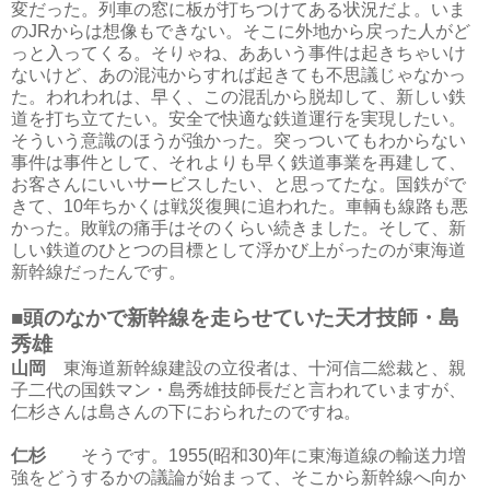
変だった。列車の窓に板が打ちつけてある状況だよ。いま
のJRからは想像もできない。そこに外地から戻った人がど
っと入ってくる。そりゃね、ああいう事件は起きちゃいけ
ないけど、あの混沌からすれば起きても不思議じゃなかっ
た。われわれは、早く、この混乱から脱却して、新しい鉄
道を打ち立てたい。安全で快適な鉄道運行を実現したい。
そういう意識のほうが強かった。突っついてもわからない
事件は事件として、それよりも早く鉄道事業を再建して、
お客さんにいいサービスしたい、と思ってたな。国鉄がで
きて、10年ちかくは戦災復興に追われた。車輌も線路も悪
かった。敗戦の痛手はそのくらい続きました。そして、新
しい鉄道のひとつの目標として浮かび上がったのが東海道
新幹線だったんです。
■頭のなかで新幹線を走らせていた天才技師・島
秀雄
山岡
東海道新幹線建設の立役者は、十河信二総裁と、親
子二代の国鉄マン・島秀雄技師長だと言われていますが、
仁杉さんは島さんの下におられたのですね。
仁杉
そうです。1955(昭和30)年に東海道線の輸送力増
強をどうするかの議論が始まって、そこから新幹線へ向か