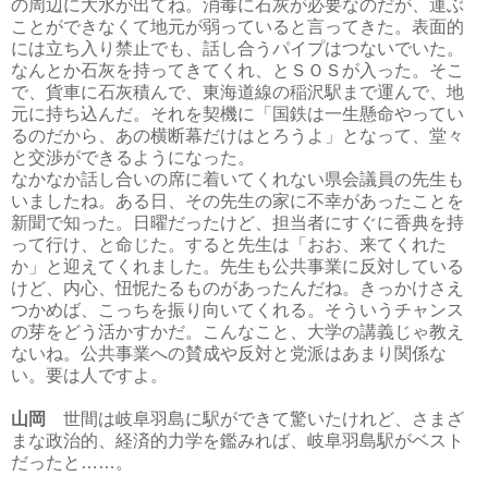
の周辺に大水が出てね。消毒に石灰が必要なのだが、運ぶ
ことができなくて地元が弱っていると言ってきた。表面的
には立ち入り禁止でも、話し合うパイプはつないでいた。
なんとか石灰を持ってきてくれ、とＳＯＳが入った。そこ
で、貨車に石灰積んで、東海道線の稲沢駅まで運んで、地
元に持ち込んだ。それを契機に「国鉄は一生懸命やってい
るのだから、あの横断幕だけはとろうよ」となって、堂々
と交渉ができるようになった。
なかなか話し合いの席に着いてくれない県会議員の先生も
いましたね。ある日、その先生の家に不幸があったことを
新聞で知った。日曜だったけど、担当者にすぐに香典を持
って行け、と命じた。すると先生は「おお、来てくれた
か」と迎えてくれました。先生も公共事業に反対している
けど、内心、忸怩たるものがあったんだね。きっかけさえ
つかめば、こっちを振り向いてくれる。そういうチャンス
の芽をどう活かすかだ。こんなこと、大学の講義じゃ教え
ないね。公共事業への賛成や反対と党派はあまり関係な
い。要は人ですよ。
山岡
世間は岐阜羽島に駅ができて驚いたけれど、さまざ
まな政治的、経済的力学を鑑みれば、岐阜羽島駅がベスト
だったと……。