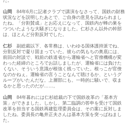
た。
山岡
84年6月に記者クラブで講演をなさって、国鉄の財務
状況などを説明したあとで、ご自身の意見を訊ねられまし
たね。「分割賛成」とお応えになって、国鉄内が蜂の巣を
つついたような大騒ぎになりました。仁杉さん以外の幹部
は、ほとんど分割反対でした。
仁杉
副総裁以下、各常務は、いわゆる国体護持派でね、
分割反対で凝り固まっていた。彼らの気もちの奥底には、
前回の対談で、戦前の鉄道省から運輸省へと官僚機構が変
わった経緯のところでお話しましたが、運輸省には負けた
くない、そういう意識が根強く残っていた。根っこが官僚
なのかねぇ。運輸省の言うことなんて聴けるか、というグ
ループがいたんだな。上層部にも。一時的に騒いで、収ま
るかと思ったのだが……。
山岡
84年暮れには仁杉総裁の下で国鉄改革の「基本方
策」ができました。しかし、第二臨調の答申を受けて国鉄
改革を担当する国鉄再建監理委員会は、その案に反対しま
したね。委員長の亀井正夫さんは基本方策を突っぱねまし
た。