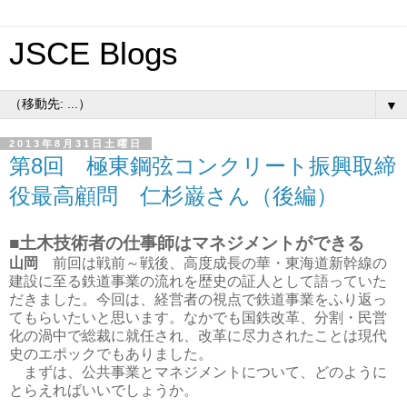
JSCE Blogs
▼
2013年8月31日土曜日
第8回 極東鋼弦コンクリート振興取締
役最高顧問 仁杉巌さん（後編）
■土木技術者の仕事師はマネジメントができる
山岡
前回は戦前～戦後、高度成長の華・東海道新幹線の
建設に至る鉄道事業の流れを歴史の証人として語っていた
だきました。今回は、経営者の視点で鉄道事業をふり返っ
てもらいたいと思います。なかでも国鉄改革、分割・民営
化の渦中で総裁に就任され、改革に尽力されたことは現代
史のエポックでもありました。
まずは、公共事業とマネジメントについて、どのように
とらえればいいでしょうか。