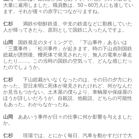
大量に雇用しました。職員数は、50～60万人にも達してい
ます。それが後々の赤字につながりますね。
仁杉
満鉄や朝鮮鉄道、中支の鉄道などに勤務していた
人が帰ってきたら、原則として国鉄に入ったんですよ。
山岡
国鉄発足のタイミングで、「下山事件」あるいは
「三鷹事件」「松川事件」が起きます。時の下山貞則国鉄
総裁が誘拐後、轢死体で発見されたり、無人の電車が暴走
したり……。この当時の国鉄の空気って、どんな感じだっ
たのでしょうか。
仁杉
下山総裁がいなくなったのは、その日の夕方にわ
かった。翌日未明に死体が発見されたけれど、何がなんだ
か見当もつかない。土木屋の僕らより、車輌屋や保線屋の
ほうが詳しいだろうが、自殺説、他殺説、どちらの可能性
もあった。わからなかったね。
山岡
ああいう事件が日々の仕事に何か影響を与えました
か。
仁杉
現場では、とにかく毎日、汽車を動かすだけで大