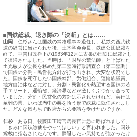
■国鉄総裁、退き際の「決断」とは……
山岡
仁杉さんは国鉄の常務理事を退任し、私鉄の西武鉄
道の経営に当たられた後、土木学会会長、鉄建公団総裁を
経て、中曽根政権下の1983年12月に古巣の国鉄に総裁とし
て復帰されました。当時は、「財界の荒法師」と呼ばれた
土光敏夫が会長を務めた第二臨時行政調査会（第二臨調）
で国鉄の分割・民営化方針が打ち出され、大変な状況でし
た。国鉄を死守したい国鉄幹部、労働組合、運輸族議員、
地方自治体などに対し、分割・民営化を熱望する国鉄の若
手エリート、運輸省、経済界などが激しくぶつかり合って
いました。分割・民営化の方針は示されたけれど、実行は
至難の業。いわば渦中の栗を拾う形で総裁に就任されまし
た。どんな気もちで政府からの要請を受けたのですか。
仁杉
ある日、後藤田正晴官房長官に急に呼ばれまして、
「きみに国鉄総裁をやってほしい」と言われました。国鉄
総裁に指名されたんです。辞退したい気持ちが強かったけ