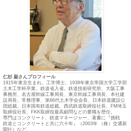
仁杉 巌さんプロフィール
1915年東京生まれ。工学博士。1938年東京帝国大学工学部
土木工学科卒業。鉄道省入省。鉄道技術研究所、大阪工事
事務所、名古屋幹線工事局長、東京幹線工事局長、本社建
設局長、常務理事、第66代土木学会会長、日本鉄道建設公
団総裁、日本国有鉄道総裁。西武鉄道取締役社長、FM埼玉
取締役社長、FKK取締役最高顧問などの要職を歴任。
専門はコンクリート、鉄道マネージャー、著書に『挑戦
鉄道とコンクリートと共に六十年』（2003年 （株）交通新
聞社）など。